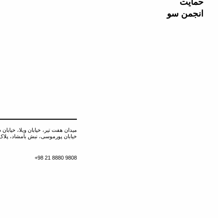
حمایت
انجمن سو
میدان هفت تیر، خیابان ویلا، خیابان 
خیابان پورموسی، نبش بامشاد، پلاک ۰
+98 21 8880 9808