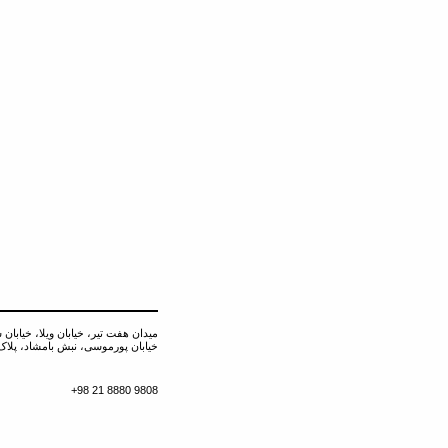
میدان هفت تیر، خیابان ویلا، خیابان 
خیابان پورموسی، نبش بامشاد، پلاک ۰
+98 21 8880 9808