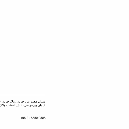
میدان هفت تیر، خیابان ویلا، خیابان 
خیابان پورموسی، نبش بامشاد، پلاک ۰
+98 21 8880 9808